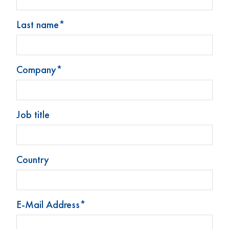
Braunglas ab Lager, vorbehaltlich Verfügbarkeit,
Mindestbestellmenge 1 Palette; Weißglas auf Anfrage
Last name*
Company*
Stoelzle Glass Group
Produkte
Job title
Neuigkeiten
Kontakt
Impressum
Country
Datenschutz
Cookie-Präferenzen ändern
E-Mail Address*