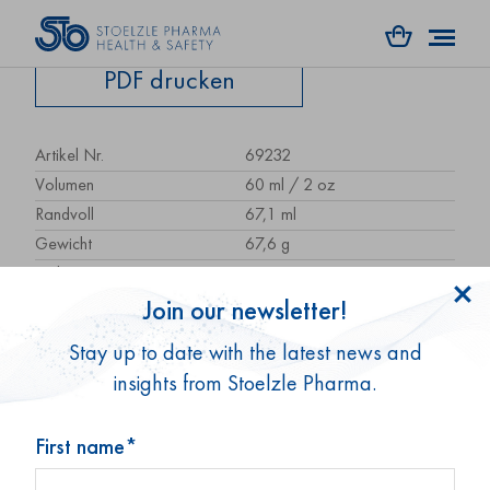
PDF drucken
Artikel Nr.
69232
Volumen
60 ml / 2 oz
Randvoll
67,1 ml
Gewicht
67,6 g
Höhe
71,6 mm
Größe / Ø
41 mm
Join our newsletter!
Form
rund
Stay up to date with the latest news and
Glastyp
Typ 3
insights from Stoelzle Pharma.
Verpackungseinheit
60 Stk.
Palletteneinheit
5.280 Stk.
First name*